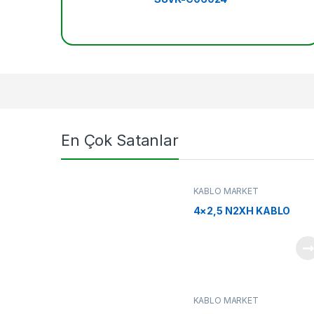
Products Grid
En Çok Satanlar
KABLO MARKET
4×2,5 N2XH KABLO
KABLO MARKET