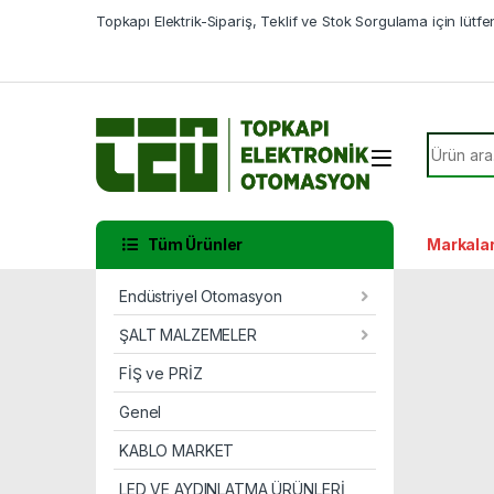
Skip to navigation
Skip to content
Topkapı Elektrik-Sipariş, Teklif ve Stok Sorgulama için lütf
Search f
Tüm Ürünler
Markala
Endüstriyel Otomasyon
ŞALT MALZEMELER
FİŞ ve PRİZ
Genel
KABLO MARKET
LED VE AYDINLATMA ÜRÜNLERİ