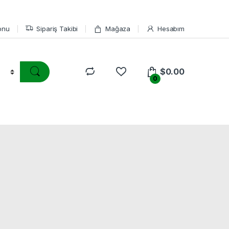
onu
Sipariş Takibi
Mağaza
Hesabım
$
0.00
0