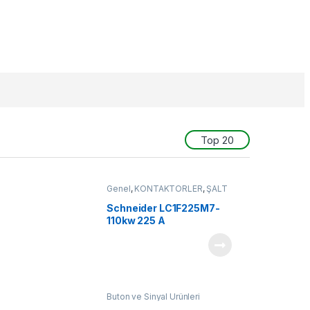
Top 20
Genel
,
KONTAKTÖRLER
,
ŞALT
MALZEMELER
Schneider LC1F225M7-
110kw 225 A
Buton ve Sinyal Ürünleri