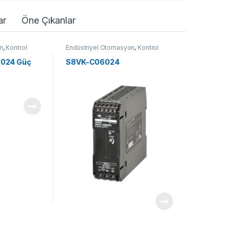
ar
Öne Çıkanlar
n
,
Kontrol
Endüstriyel Otomasyon
,
Kontrol
Komponentleri
024 Güç
S8VK-C06024