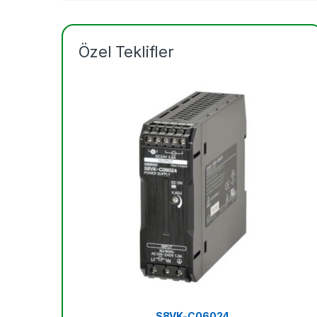
Özel Teklifler
S8VK-C06024