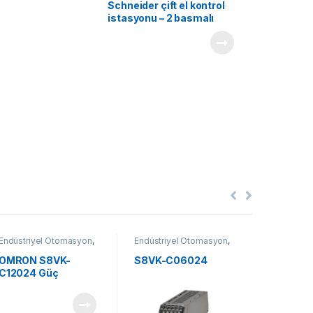
Schneider çift el kontrol
istasyonu – 2 basmalı
düğme + 1 Acil Durdurma
mantar başlığı XY2SB71
Endüstriyel Otomasyon
,
Endüstriyel Otomasyon
,
Kompakt Şa
Kontrol Komponentleri
Kontrol Komponentleri
MALZEME
OMRON S8VK-
S8VK-C06024
MAKEL 
C12024 Güç
TERMİK 
Kaynağı