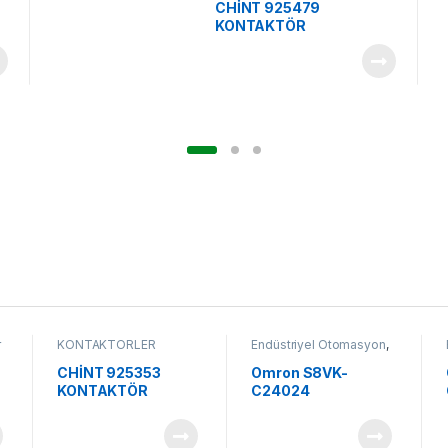
CHİNT 925479
KONTAKTÖR
r
KONTAKTÖRLER
Endüstriyel Otomasyon
,
Kontrol Komponentleri
CHİNT 925353
Omron S8VK-
KONTAKTÖR
C24024