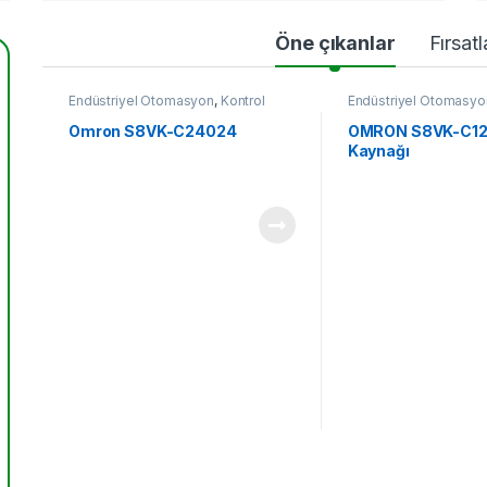
Öne çıkanlar
Fırsatl
Endüstriyel Otomasyon
,
Kontrol
Endüstriyel Otomasyo
Komponentleri
Komponentleri
Omron S8VK-C24024
OMRON S8VK-C12
Kaynağı