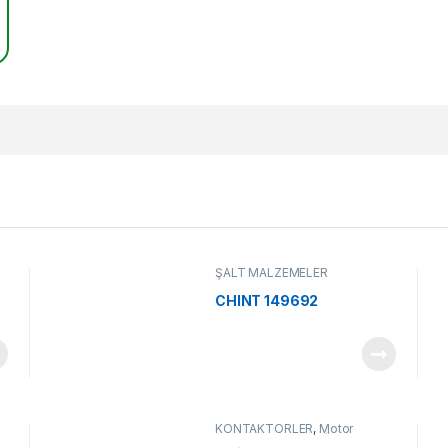
ŞALT MALZEMELER
CHINT 149692
KONTAKTÖRLER
,
Motor
Koruma ve Kontrol Ürünleri