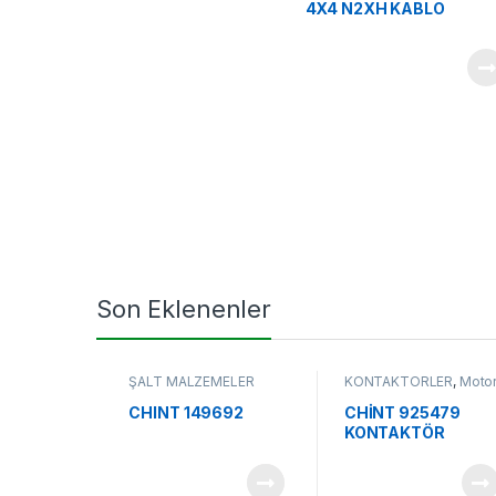
4X4 N2XH KABLO
Son Eklenenler
ŞALT MALZEMELER
KONTAKTÖRLER
,
Moto
Koruma ve Kontrol
Ürünleri
CHINT 149692
CHİNT 925479
KONTAKTÖR