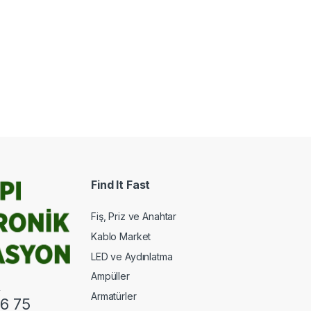
Find It Fast
Fiş, Priz ve Anahtar
Kablo Market
LED ve Aydınlatma
Ampüller
.
Armatürler
6 75