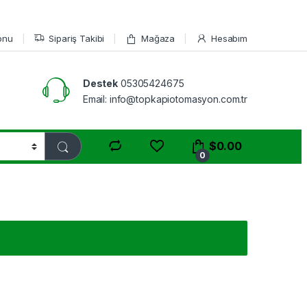
onu
Sipariş Takibi
Mağaza
Hesabım
Destek
05305424675
Email: info@topkapiotomasyon.com.tr
$
0.00
0