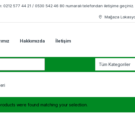
en: 0212 577 44 21 / 0530 542 46 80 numaralı telefondan iletişime geçiniz.
Mağaza Lokasy
rımız
Hakkımızda
İletişim
r:
eri
roducts were found matching your selection.