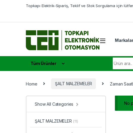
Skip to navigation
Skip to content
Topkapı Elektrik-Sipariş, Teklif ve Stok Sorgulama için lütf
Markala
Search fo
Tüm Ürünler
Home
ŞALT MALZEMELER
Zaman Saatl
No p
Show All Categories
ŞALT MALZEMELER
(11)