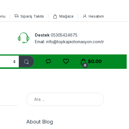
onu
Sipariş Takibi
Mağaza
Hesabım
Destek
05305424675
Email: info@topkapiotomasyon.com.tr
$
0.00
0
Arama:
About Blog