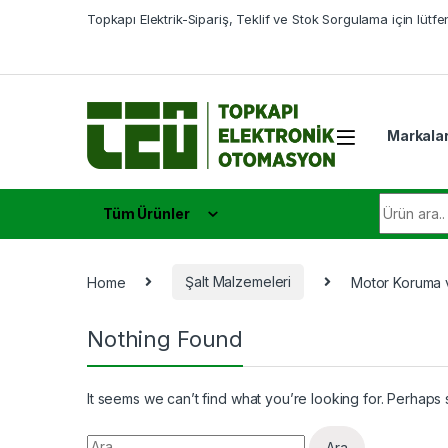
Skip to navigation
Skip to content
Topkapı Elektrik-Sipariş, Teklif ve Stok Sorgulama için lütf
Markala
Search fo
Tüm Ürünler
Home
Şalt Malzemeleri
Motor Koruma v
Nothing Found
It seems we can’t find what you’re looking for. Perhaps
Arama: